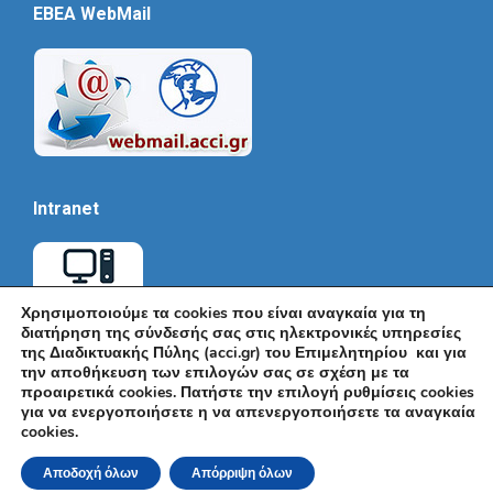
EBEA WebMail
Intranet
Χρησιμοποιούμε τα cookies που είναι αναγκαία για τη
διατήρηση της σύνδεσής σας στις ηλεκτρονικές υπηρεσίες
της Διαδικτυακής Πύλης (acci.gr) του Επιμελητηρίου και για
την αποθήκευση των επιλογών σας σε σχέση με τα
προαιρετικά cookies. Πατήστε την επιλογή ρυθμίσεις cookies
για να ενεργοποιήσετε η να απενεργοποιήσετε τα αναγκαία
cookies.
© Εμπορικό και Βιομηχανικό Επιμελητήριο Αθηνών 2026 |
Ακαδημίας 7, ΤΚ: 10671, Αθήνα, Τηλ: +30 210 3604815, e-mail:
Αποδοχή όλων
Απόρριψη όλων
info@acci.gr