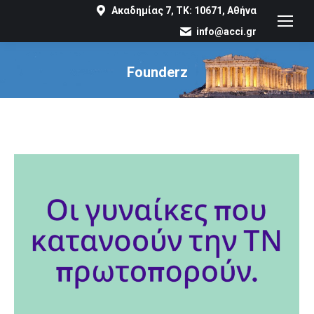
Ακαδημίας 7, ΤΚ: 10671, Αθήνα
info@acci.gr
Founderz
You are here: