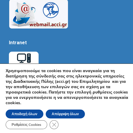
Intranet
Χρησιμοποιούμε τα cookies που είναι αναγκαία για τη
διατήρηση της σύνδεσής σας στις ηλεκτρονικές υπηρεσίες
της Διαδικτυακής Πύλης (acci.gr) του Επιμελητηρίου και για
την αποθήκευση των επιλογών σας σε σχέση με τα
προαιρετικά cookies. Πατήστε την επιλογή ρυθμίσεις cookies
για να ενεργοποιήσετε η να απενεργοποιήσετε τα αναγκαία
cookies.
© Εμπορικό και Βιομηχανικό Επιμελητήριο Αθηνών 2026 |
Ακαδημίας 7, ΤΚ: 10671, Αθήνα, Τηλ: +30 210 3604815, e-mail:
Αποδοχή όλων
Απόρριψη όλων
info@acci.gr
Όροι Χρήσης
|
Πολιτική Ασφάλειας
|
Πολιτική Απορρήτου
|
Δήλωση
Κλείσιμο του Cookie banner για το GDPR
Προσβασιμότητας
Ρυθμίσεις Cookies
Powered by KNOWLEDGE A.E.