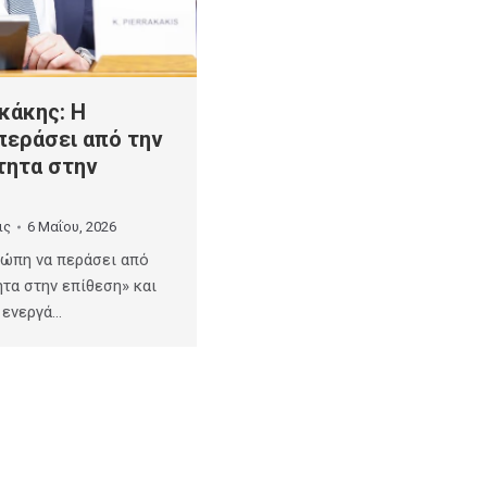
κάκης: Η
περάσει από την
τητα στην
ις
6 Μαΐου, 2026
ρώπη να περάσει από
ητα στην επίθεση» και
 ενεργά…