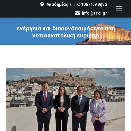
Ακαδημίας 7, ΤΚ: 10671, Αθήνα
info@acci.gr
ενέργεια και διασυνδεσιμότητα στη
νοτιοανατολική ευρώπη
You are here: