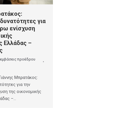
ρατάκος:
 δυνατότητες για
έρω ενίσχυση
μικής
ς Ελλάδας –
ς
εμβάσεις προέδρου
ιάννης Μπρατάκος:
τότητες για την
υση της οικονομικής
λάδας –…