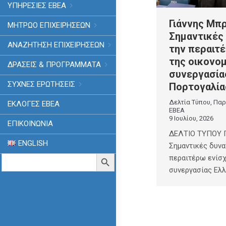
ΥΠΗΡΕΣΙΕΣ ΕΒΕΑ
Γιάννης Μπ
ΜΗΤΡΩΟ ΕΠΙΧΕΙΡΗΣΕΩΝ
Σημαντικές
ΑΝΑΖΗΤΗΣΗ ΕΠΙΧΕΙΡΗΣΕΩΝ
την περαιτ
της οικονο
ΔΡΑΣΕΙΣ & ΠΡΟΓΡΑΜΜΑΤΑ
συνεργασία
ΣΥΧΝΕΣ ΕΡΩΤΗΣΕΙΣ
Πορτογαλία
Δελτία Τύπου
,
Παρ
ΕΚΛΟΓΈΣ ΕΒΕΑ
ΕΒΕΑ
9 Ιουλίου, 2026
ΕΠΙΚΟΙΝΩΝΙΑ
ΔΕΛΤΙΟ ΤΥΠΟΥ Γ
ENGLISH
Σημαντικές δυνα
Search
περαιτέρω ενίσχ
Search Button
for:
συνεργασίας Ελ