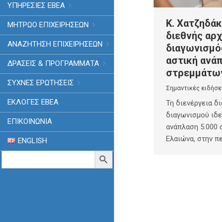
ΥΠΗΡΕΣΙΕΣ ΕΒΕΑ
Κ. Χατζηδάκ
ΜΗΤΡΩΟ ΕΠΙΧΕΙΡΗΣΕΩΝ
διεθνής αρ
ΑΝΑΖΗΤΗΣΗ ΕΠΙΧΕΙΡΗΣΕΩΝ
διαγωνισμός
αστική ανάπ
ΔΡΑΣΕΙΣ & ΠΡΟΓΡΑΜΜΑΤΑ
στρεμμάτων
ΣΥΧΝΕΣ ΕΡΩΤΗΣΕΙΣ
Σημαντικές ειδήσε
ΕΚΛΟΓΈΣ ΕΒΕΑ
Τη διενέργεια δ
διαγωνισμού ιδε
ΕΠΙΚΟΙΝΩΝΙΑ
ανάπλαση 5.000 
Ελαιώνα, στην π
ENGLISH
Search
Search Button
for: