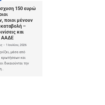
ίσχυση 150 ευρώ
οιοι
, ποιοι μένουν
 καταβολή –
ινίσεις και
ς ΑΑΔΕ
ις
1 Ιουλίου, 2026
νίζει, μέσα από
ό ερωτήσεων και
οι δικαιούνται την
ση…