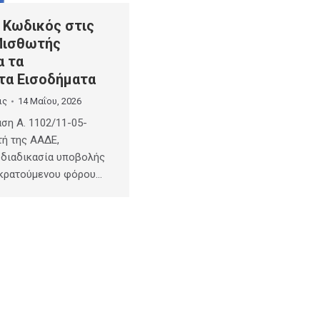
 Κωδικός στις
Μισθωτής
α τα
α Εισοδήματα
ις
14 Μαΐου, 2026
ση Α. 1102/11-05-
τή της ΑΑΔΕ,
 διαδικασία υποβολής
κρατούμενου φόρου…