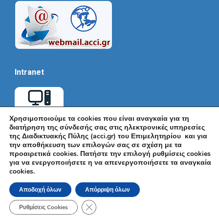
Intranet
Χρησιμοποιούμε τα cookies που είναι αναγκαία για τη
διατήρηση της σύνδεσής σας στις ηλεκτρονικές υπηρεσίες
της Διαδικτυακής Πύλης (acci.gr) του Επιμελητηρίου και για
την αποθήκευση των επιλογών σας σε σχέση με τα
προαιρετικά cookies. Πατήστε την επιλογή ρυθμίσεις cookies
για να ενεργοποιήσετε η να απενεργοποιήσετε τα αναγκαία
cookies.
© Εμπορικό και Βιομηχανικό Επιμελητήριο Αθηνών 2026 |
Ακαδημίας 7, ΤΚ: 10671, Αθήνα, Τηλ: +30 210 3604815, e-mail:
Αποδοχή όλων
Απόρριψη όλων
info@acci.gr
Όροι Χρήσης
|
Πολιτική Ασφάλειας
|
Πολιτική Απορρήτου
|
Δήλωση
Κλείσιμο του Cookie banner για το GDPR
Προσβασιμότητας
Ρυθμίσεις Cookies
Powered by KNOWLEDGE A.E.