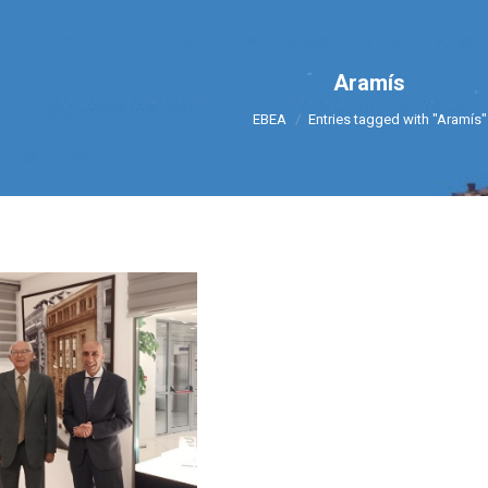
Aramís
You are here:
ΕΒΕΑ
Entries tagged with "Aramís"