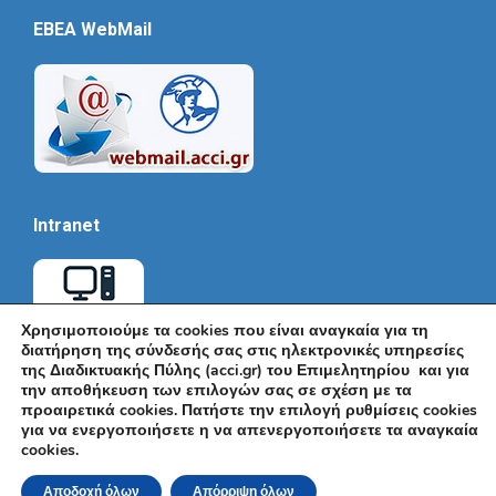
EBEA WebMail
Intranet
Χρησιμοποιούμε τα cookies που είναι αναγκαία για τη
διατήρηση της σύνδεσής σας στις ηλεκτρονικές υπηρεσίες
της Διαδικτυακής Πύλης (acci.gr) του Επιμελητηρίου και για
την αποθήκευση των επιλογών σας σε σχέση με τα
προαιρετικά cookies. Πατήστε την επιλογή ρυθμίσεις cookies
για να ενεργοποιήσετε η να απενεργοποιήσετε τα αναγκαία
cookies.
© Εμπορικό και Βιομηχανικό Επιμελητήριο Αθηνών 2026 |
Ακαδημίας 7, ΤΚ: 10671, Αθήνα, Τηλ: +30 210 3604815, e-mail:
Αποδοχή όλων
Απόρριψη όλων
info@acci.gr