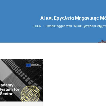
ΑΙ και Εργαλεία Μηχανικής Μ
You are here:
ΕΒΕΑ
Entries tagged with "ΑΙ και Εργαλεία Μηχ