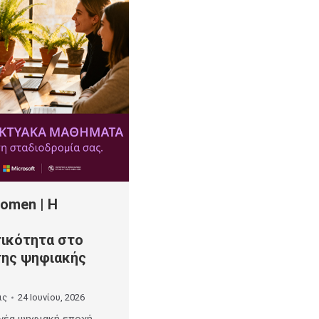
Women | Η
τικότητα στο
της ψηφιακής
ις
24 Ιουνίου, 2026
 νέα ψηφιακή εποχή