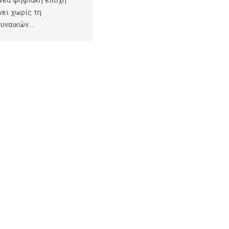
νει χωρίς τη
γυναικών.…