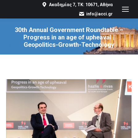
Ακαδημίας 7, ΤΚ: 10671, Αθήνα
info@acci.gr
30th Annual Government Roundtable –
Progress in an age of upheaval |
Geopolitics-Growth-Technology
You are here: