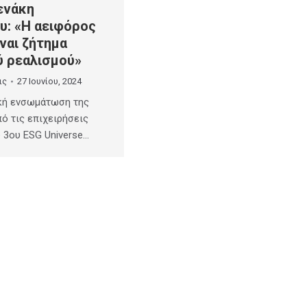
ενάκη
υ: «Η αειφόρος
ναι ζήτημα
ύ ρεαλισμού»
ις
27 Ιουνίου, 2024
κή ενσωμάτωση της
ό τις επιχειρήσεις
υ 3ου ESG Universe…