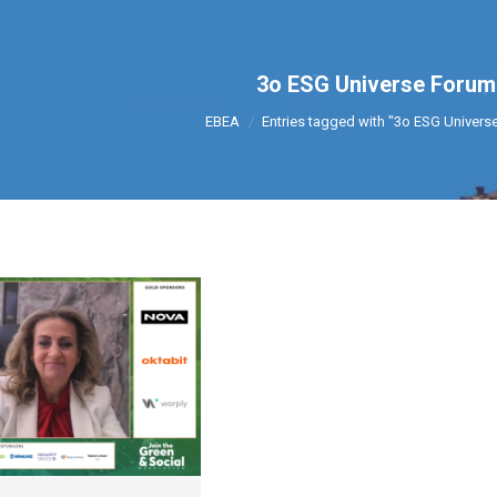
3ο ESG Universe Forum
You are here:
ΕΒΕΑ
Entries tagged with "3ο ESG Univers