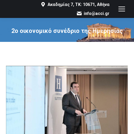
Ακαδημίας 7, ΤΚ: 10671, Αθήνα
info@acci.gr
2ο οικονομικό συνέδριο της Ημερησίας
You are here: