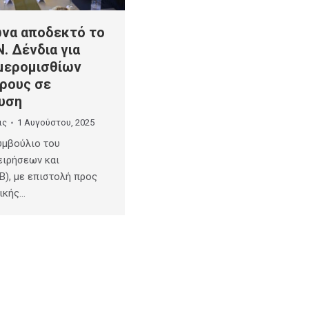
να αποδεκτό το
Ν. Δένδια για
μερομισθίων
ρους σε
υση
ις
1 Αυγούστου, 2025
υμβούλιο του
ειρήσεων και
Β), με επιστολή προς
ικής…