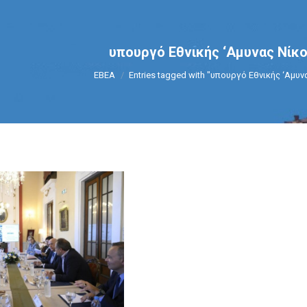
υπουργό Εθνικής ‘Αμυνας Νίκο
You are here:
ΕΒΕΑ
Entries tagged with "υπουργό Εθνικής ‘Αμυ