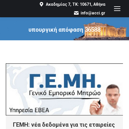
Ακαδημίας 7, ΤΚ: 10671, Αθήνα
info@acci.gr
υπουργική απόφαση 36588
You are here:
ΓΕΜΗ: νέα δεδομένα για τις εταιρείες