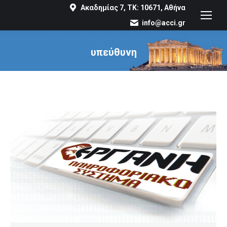
Ακαδημίας 7, ΤΚ: 10671, Αθήνα
info@acci.gr
υπεύθυνη
You are here: