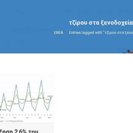
τζίρου στα ξενοδοχεία
You are here:
ΕΒΕΑ
Entries tagged with "τζίρου στα ξεν
ξηση 2,6% του