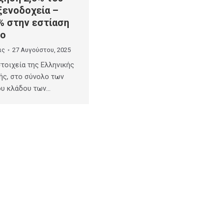
ξενοδοχεία –
% στην εστίαση
νο
ις
27 Αυγούστου, 2025
τοιχεία της Ελληνικής
ής, στο σύνολο των
ου κλάδου των…