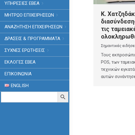
ΥΠΗΡΕΣΙΕΣ ΕΒΕΑ
Κ. Χατζηδάκ
ΜΗΤΡΩΟ ΕΠΙΧΕΙΡΗΣΕΩΝ
διασύνδεση
ΑΝΑΖΗΤΗΣΗ ΕΠΙΧΕΙΡΗΣΕΩΝ
τις ταμειακ
ολοκληρωθε
ΔΡΑΣΕΙΣ & ΠΡΟΓΡΑΜΜΑΤΑ
Σημαντικές ειδήσε
ΣΥΧΝΕΣ ΕΡΩΤΗΣΕΙΣ
Τους εκπροσώπο
ΕΚΛΟΓΈΣ ΕΒΕΑ
POS, των ταμεια
τεχνικών εγκατ
ΕΠΙΚΟΙΝΩΝΙΑ
αυτών συνάντησ
ENGLISH
Search
Search Button
for: