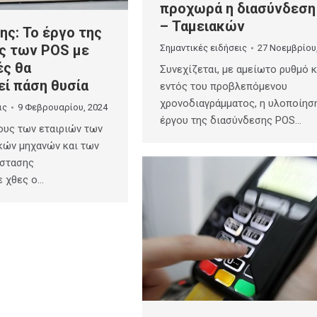
προχωρά η διασύνδεση
– Ταμειακών
ης: Το έργο της
ς των POS με
Σημαντικές ειδήσεις
27 Νοεμβρίου
ές θα
Συνεχίζεται, με αμείωτο ρυθμό κ
ί πάση θυσία
εντός του προβλεπόμενου
χρονοδιαγράμματος, η υλοποίησ
ις
9 Φεβρουαρίου, 2024
έργου της διασύνδεσης POS…
υς των εταιριών των
κών μηχανών και των
άστασης
ε χθες ο…