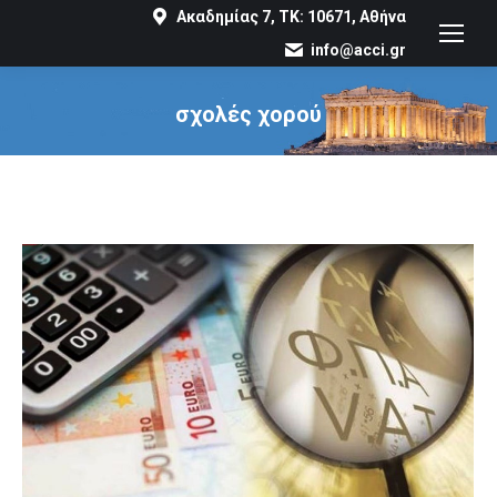
Ακαδημίας 7, ΤΚ: 10671, Αθήνα
info@acci.gr
σχολές χορού
You are here: