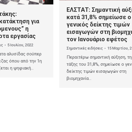
ΕΛΣΤΑΤ: Σημαντική αύ
τάκης:
κατά 31,8% σημείωσε ο
κατάκτηση για
γενικός δείκτης τιμών
όμενους” η
εισαγωγών στη βιομηχ
ρτα εργασίας
τον Ιανουάριο εφέτος
ις
5 Ιουλίου, 2022
Σημαντικές ειδήσεις
15 Μαρτίου, 
ατα αλυσίδας σούπερ
Περαιτέρω σημαντική αύξηση, τη
εζας όπου από την 1η
τάξης του 31,8%, σημείωσε ο γε
ζεται η ψηφιακή…
δείκτης τιμών εισαγωγών στη
βιομηχανία…