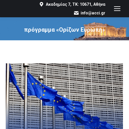
Ακαδημίας 7, ΤΚ: 10671, Αθήνα
info@acci.gr
πρόγραμμα «Ορίζων Ευρώπη»
You are here: