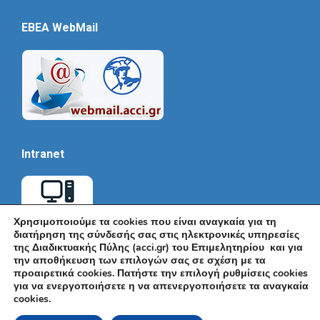
EBEA WebMail
Intranet
Χρησιμοποιούμε τα cookies που είναι αναγκαία για τη
διατήρηση της σύνδεσής σας στις ηλεκτρονικές υπηρεσίες
της Διαδικτυακής Πύλης (acci.gr) του Επιμελητηρίου και για
την αποθήκευση των επιλογών σας σε σχέση με τα
προαιρετικά cookies. Πατήστε την επιλογή ρυθμίσεις cookies
για να ενεργοποιήσετε η να απενεργοποιήσετε τα αναγκαία
cookies.
© Εμπορικό και Βιομηχανικό Επιμελητήριο Αθηνών 2026 |
Ακαδημίας 7, ΤΚ: 10671, Αθήνα, Τηλ: +30 210 3604815, e-mail: