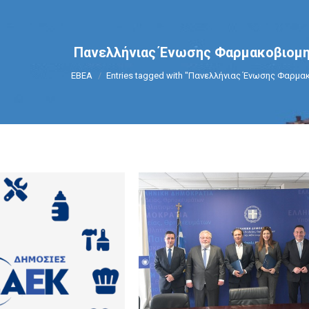
Πανελλήνιας Ένωσης Φαρμακοβιομη
You are here:
ΕΒΕΑ
Entries tagged with "Πανελλήνιας Ένωσης Φαρμα