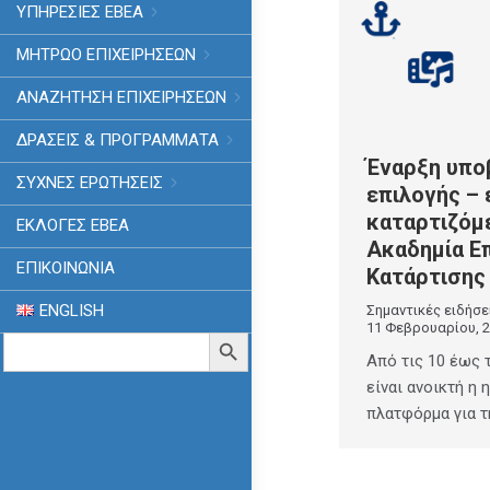
ΥΠΗΡΕΣΙΕΣ ΕΒΕΑ
ΜΗΤΡΩΟ ΕΠΙΧΕΙΡΗΣΕΩΝ
ΑΝΑΖΗΤΗΣΗ ΕΠΙΧΕΙΡΗΣΕΩΝ
ΔΡΑΣΕΙΣ & ΠΡΟΓΡΑΜΜΑΤΑ
Έναρξη υπο
ΣΥΧΝΕΣ ΕΡΩΤΗΣΕΙΣ
επιλογής –
καταρτιζόμ
ΕΚΛΟΓΈΣ ΕΒΕΑ
Ακαδημία Ε
ΕΠΙΚΟΙΝΩΝΙΑ
Κατάρτισης
ENGLISH
Σημαντικές ειδήσε
11 Φεβρουαρίου, 
Search
Search Button
for:
Από τις 10 έως 
είναι ανοικτή η 
πλατφόρμα για 