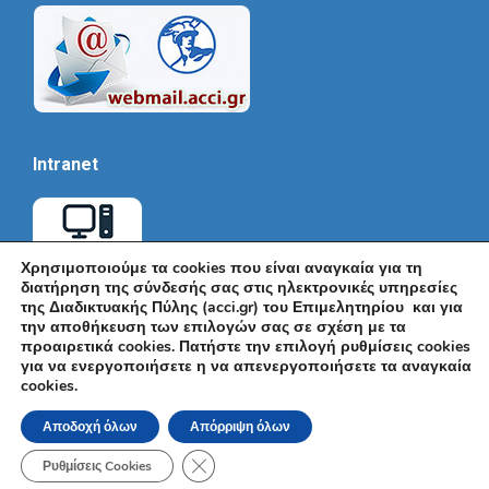
Intranet
Χρησιμοποιούμε τα cookies που είναι αναγκαία για τη
διατήρηση της σύνδεσής σας στις ηλεκτρονικές υπηρεσίες
της Διαδικτυακής Πύλης (acci.gr) του Επιμελητηρίου και για
την αποθήκευση των επιλογών σας σε σχέση με τα
προαιρετικά cookies. Πατήστε την επιλογή ρυθμίσεις cookies
για να ενεργοποιήσετε η να απενεργοποιήσετε τα αναγκαία
cookies.
© Εμπορικό και Βιομηχανικό Επιμελητήριο Αθηνών 2026 |
Ακαδημίας 7, ΤΚ: 10671, Αθήνα, Τηλ: +30 210 3604815, e-mail:
Αποδοχή όλων
Απόρριψη όλων
info@acci.gr
Όροι Χρήσης
|
Πολιτική Ασφάλειας
|
Πολιτική Απορρήτου
|
Δήλωση
Κλείσιμο του Cookie banner για το GDPR
Προσβασιμότητας
Ρυθμίσεις Cookies
Powered by KNOWLEDGE A.E.