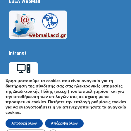
EBEA WebMail
Intranet
Χρησιμοποιούμε τα cookies που είναι αναγκαία για τη
διατήρηση της σύνδεσής σας στις ηλεκτρονικές υπηρεσίες
της Διαδικτυακής Πύλης (acci.gr) του Επιμελητηρίου και για
την αποθήκευση των επιλογών σας σε σχέση με τα
προαιρετικά cookies. Πατήστε την επιλογή ρυθμίσεις cookies
για να ενεργοποιήσετε η να απενεργοποιήσετε τα αναγκαία
cookies.
© Εμπορικό και Βιομηχανικό Επιμελητήριο Αθηνών 2026 |
Ακαδημίας 7, ΤΚ: 10671, Αθήνα, Τηλ: +30 210 3604815, e-mail:
Αποδοχή όλων
Απόρριψη όλων
info@acci.gr
Όροι Χρήσης
|
Πολιτική Ασφάλειας
|
Πολιτική Απορρήτου
|
Δήλωση