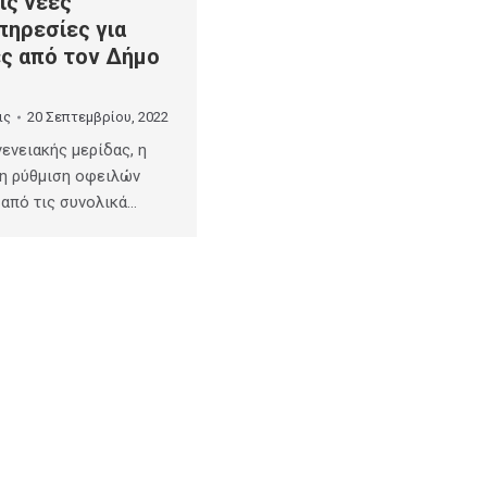
ις νέες
πηρεσίες για
ες από τον Δήμο
ις
20 Σεπτεμβρίου, 2022
γενειακής μερίδας, η
 η ρύθμιση οφειλών
 από τις συνολικά…