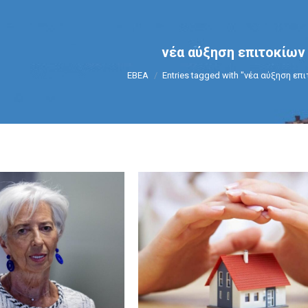
νέα αύξηση επιτοκίων
You are here:
ΕΒΕΑ
Entries tagged with "νέα αύξηση επ