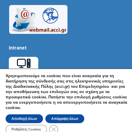
Intranet
Χρησιμοποιούμε τα cookies που είναι αναγκαία για τη
διατήρηση της σύνδεσής σας στις ηλεκτρονικές υπηρεσίες
της Διαδικτυακής Πύλης (acci.gr) του Επιμελητηρίου και για
την αποθήκευση των επιλογών σας σε σχέση με τα
προαιρετικά cookies. Πατήστε την επιλογή ρυθμίσεις cookies
για να ενεργοποιήσετε η να απενεργοποιήσετε τα αναγκαία
cookies.
© Εμπορικό και Βιομηχανικό Επιμελητήριο Αθηνών 2026 |
Ακαδημίας 7, ΤΚ: 10671, Αθήνα, Τηλ: +30 210 3604815, e-mail:
Αποδοχή όλων
Απόρριψη όλων
info@acci.gr
Όροι Χρήσης
|
Πολιτική Ασφάλειας
|
Πολιτική Απορρήτου
|
Δήλωση
Κλείσιμο του Cookie banner για το GDPR
Προσβασιμότητας
Ρυθμίσεις Cookies