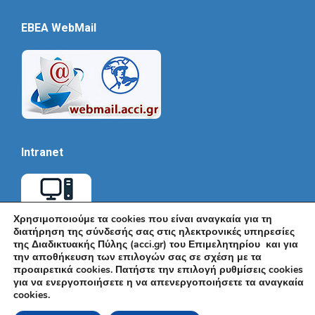
EBEA WebMail
Intranet
Χρησιμοποιούμε τα cookies που είναι αναγκαία για τη
διατήρηση της σύνδεσής σας στις ηλεκτρονικές υπηρεσίες
της Διαδικτυακής Πύλης (acci.gr) του Επιμελητηρίου και για
την αποθήκευση των επιλογών σας σε σχέση με τα
προαιρετικά cookies. Πατήστε την επιλογή ρυθμίσεις cookies
για να ενεργοποιήσετε η να απενεργοποιήσετε τα αναγκαία
cookies.
© Εμπορικό και Βιομηχανικό Επιμελητήριο Αθηνών 2026 |
Ακαδημίας 7, ΤΚ: 10671, Αθήνα, Τηλ: +30 210 3604815, e-mail: