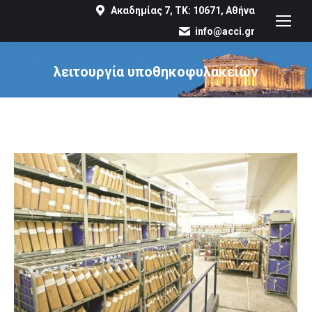
Ακαδημίας 7, ΤΚ: 10671, Αθήνα
info@acci.gr
λειτουργία υποθηκοφυλακείων
You are here: