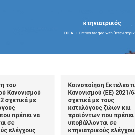
κτηνιατρικός
You are here:
ΕΒΕΑ
Entries tagged with "κτηνιατρι
η του
Κοινοποίηση Εκτελεστ
ού Κανονισμού
Κανονισμού (ΕΕ) 2021/6
32 σχετικά με
σχετικά με τους
όγους
καταλόγους ζώων και
που πρέπει να
προϊόντων που πρέπει
αι σε
υποβάλλονται σε
ούς ελέγχους
κτηνιατρικούς ελέγχου