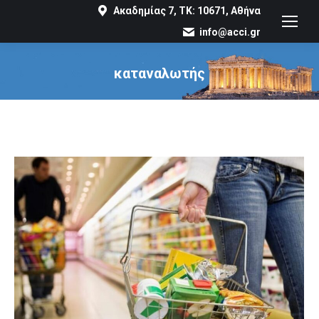
Ακαδημίας 7, ΤΚ: 10671, Αθήνα
info@acci.gr
καταναλωτής
You are here: