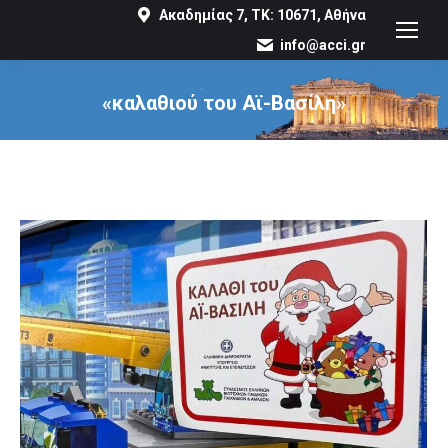
Ακαδημίας 7, ΤΚ: 10671, Αθήνα
info@acci.gr
«καλαθιού του Αϊ-Βασίλη»
You are here: