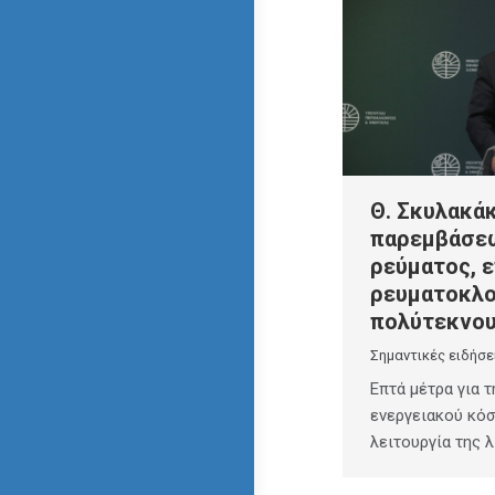
Θ. Σκυλακά
παρεμβάσεω
ρεύματος, ε
ρευματοκλο
πολύτεκνο
Σημαντικές ειδήσε
Επτά μέτρα για 
ενεργειακού κόσ
λειτουργία της 