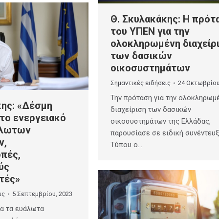
Θ. Σκυλακάκης: Η πρότ
του ΥΠΕΝ για την
ολοκληρωμένη διαχείρ
των δασικών
οικοσυστημάτων
Σημαντικές ειδήσεις
24 Οκτωβρίου
Την πρόταση για την ολοκληρωμ
κης: «Δέσμη
διαχείριση των δασικών
 το ενεργειακό
οικοσυστημάτων της Ελλάδας,
άλωτων
παρουσίασε σε ειδική συνέντευ
ν,
Τύπου ο…
πές,
ύς
τές»
ις
5 Σεπτεμβρίου, 2023
α τα ευάλωτα