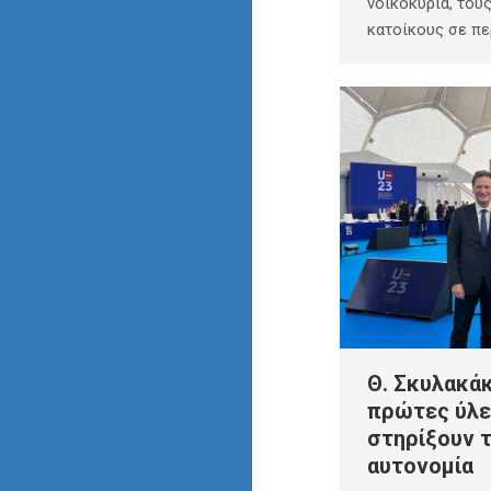
νοικοκυριά, του
κατοίκους σε πε
Θ. Σκυλακάκ
πρώτες ύλε
στηρίξουν 
αυτονομία