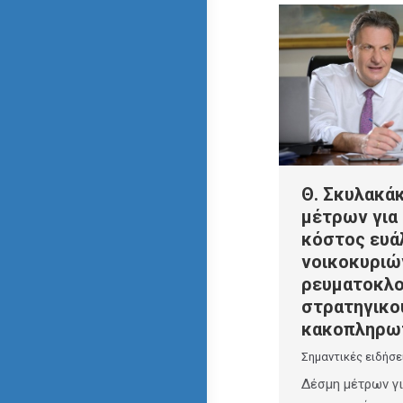
Θ. Σκυλακά
μέτρων για
κόστος ευ
νοικοκυριώ
ρευματοκλο
στρατηγικο
κακοπληρω
Σημαντικές ειδήσε
Δέσμη μέτρων γι