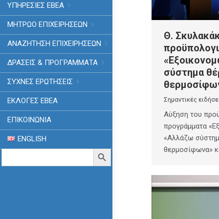
ΥΠΗΡΕΣΙΕΣ ΕΒΕΑ
ΜΗΤΡΩΟ ΕΠΙΧΕΙΡΗΣΕΩΝ
Θ. Σκυλακά
ΑΝΑΖΗΤΗΣΗ ΕΠΙΧΕΙΡΗΣΕΩΝ
προϋπολογι
«Εξοικονομ
ΔΡΑΣΕΙΣ & ΠΡΟΓΡΑΜΜΑΤΑ
σύστημα θέ
ΣΥΧΝΕΣ ΕΡΩΤΗΣΕΙΣ
θερμοσίφω
Σημαντικές ειδήσε
ΕΚΛΟΓΈΣ ΕΒΕΑ
Αύξηση του προϋ
ΕΠΙΚΟΙΝΩΝΙΑ
προγράμματα «Ε
«Αλλάζω σύστημ
ENGLISH
θερμοσίφωνα» κ
Search
Search Button
for: