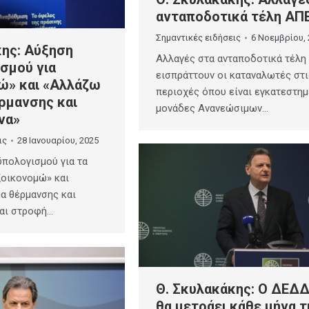
ανταποδοτικά τέλη ΑΠ
Σημαντικές ειδήσεις
6 Νοεμβρίου,
κης: Αύξηση
Αλλαγές στα ανταποδοτικά τέλη
σμού για
εισπράττουν οι καταναλωτές στι
ώ» και «Αλλάζω
περιοχές όπου είναι εγκατεστη
ρμανσης και
μονάδες Ανανεώσιμων…
να»
ις
28 Ιανουαρίου, 2025
πολογισμού για τα
ξοικονομώ» και
α θέρμανσης και
αι στροφή…
Θ. Σκυλακάκης: Ο ΔΕΔ
θα μετράει κάθε μήνα τ