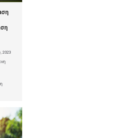
αση
ιση
, 2023
ένη
ξη