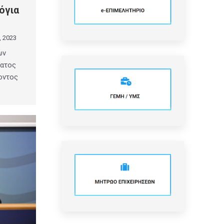
όγια
, 2023
ων
ματος
οντος