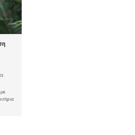
ση
23
 με
ριτήρια