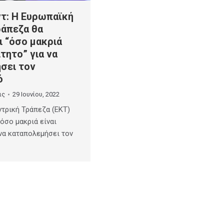
ντ: Η Ευρωπαϊκή
ράπεζα θα
 “όσο μακριά
ίτητο” για να
σει τον
ό
ις
29 Ιουνίου, 2022
τρική Τράπεζα (ΕΚΤ)
όσο μακριά είναι
 να καταπολεμήσει τον