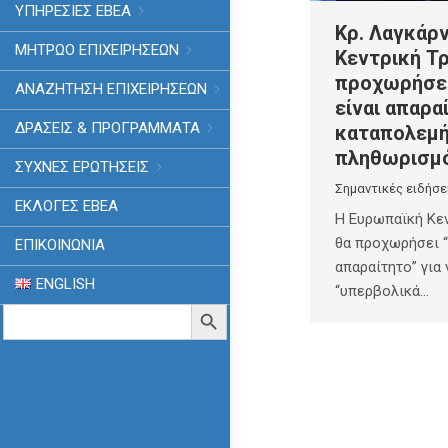
ΥΠΗΡΕΣΙΕΣ ΕΒΕΑ
Κρ. Λαγκάρ
ΜΗΤΡΩΟ ΕΠΙΧΕΙΡΗΣΕΩΝ
Κεντρική Τ
προχωρήσει
ΑΝΑΖΗΤΗΣΗ ΕΠΙΧΕΙΡΗΣΕΩΝ
είναι απαρα
ΔΡΑΣΕΙΣ & ΠΡΟΓΡΑΜΜΑΤΑ
καταπολεμή
πληθωρισμ
ΣΥΧΝΕΣ ΕΡΩΤΗΣΕΙΣ
Σημαντικές ειδήσε
ΕΚΛΟΓΈΣ ΕΒΕΑ
Η Ευρωπαϊκή Κεν
θα προχωρήσει “
ΕΠΙΚΟΙΝΩΝΙΑ
απαραίτητο” για
ENGLISH
“υπερβολικά…
Search
Search Button
for: