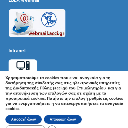
EBEA WebMail
Intranet
Χρησιμοποιούμε τα cookies που είναι αναγκαία για τη
διατήρηση της σύνδεσής σας στις ηλεκτρονικές υπηρεσίες
της Διαδικτυακής Πύλης (acci.gr) του Επιμελητηρίου και για
την αποθήκευση των επιλογών σας σε σχέση με τα
προαιρετικά cookies. Πατήστε την επιλογή ρυθμίσεις cookies
για να ενεργοποιήσετε η να απενεργοποιήσετε τα αναγκαία
cookies.
© Εμπορικό και Βιομηχανικό Επιμελητήριο Αθηνών 2026 |
Ακαδημίας 7, ΤΚ: 10671, Αθήνα, Τηλ: +30 210 3604815, e-mail:
Αποδοχή όλων
Απόρριψη όλων
info@acci.gr
Όροι Χρήσης
|
Πολιτική Ασφάλειας
|
Πολιτική Απορρήτου
|
Δήλωση