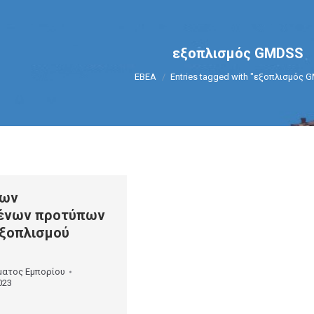
εξοπλισμός GMDSS
You are here:
ΕΒΕΑ
Entries tagged with "εξοπλισμός 
των
ένων προτύπων
ξοπλισμού
ματος Εμπορίου
023