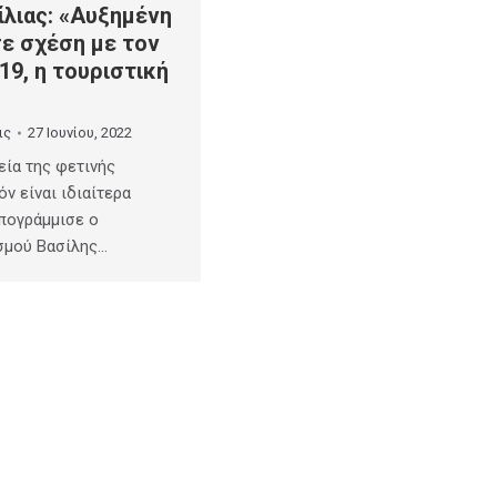
ίλιας: «Αυξημένη
σε σχέση με τον
19, η τουριστική
ις
27 Ιουνίου, 2022
εία της φετινής
ν είναι ιδιαίτερα
υπογράμμισε ο
σμού Βασίλης…