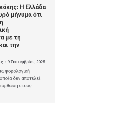
κάκης: Η Ελλάδα
υρό μήνυμα ότι
η
ική
α με τη
και την
ις
9 Σεπτεμβρίου, 2025
μια φορολογική
 οποία δεν αποτελεί
διόρθωση στους