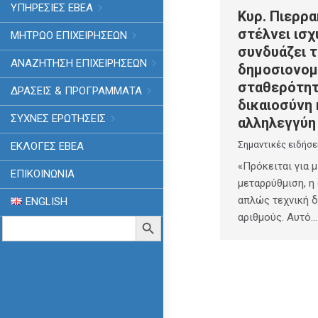
ΥΠΗΡΕΣΙΕΣ ΕΒΕΑ
Κυρ. Πιερρα
στέλνει ισχ
ΜΗΤΡΩΟ ΕΠΙΧΕΙΡΗΣΕΩΝ
συνδυάζει τ
ΑΝΑΖΗΤΗΣΗ ΕΠΙΧΕΙΡΗΣΕΩΝ
δημοσιονομ
σταθερότητ
ΔΡΑΣΕΙΣ & ΠΡΟΓΡΑΜΜΑΤΑ
δικαιοσύνη 
ΣΥΧΝΕΣ ΕΡΩΤΗΣΕΙΣ
αλληλεγγύη
Σημαντικές ειδήσε
ΕΚΛΟΓΈΣ ΕΒΕΑ
«Πρόκειται για 
ΕΠΙΚΟΙΝΩΝΙΑ
μεταρρύθμιση, η
απλώς τεχνική 
ENGLISH
αριθμούς. Αυτό…
Search
Search Button
for: