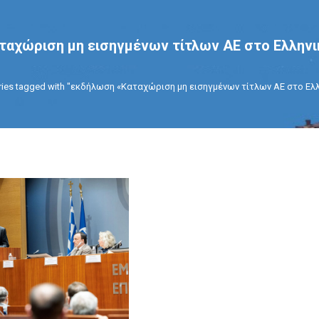
αχώριση μη εισηγμένων τίτλων ΑΕ στο Ελληνι
re:
ries tagged with "εκδήλωση «Καταχώριση μη εισηγμένων τίτλων ΑΕ στο Ε