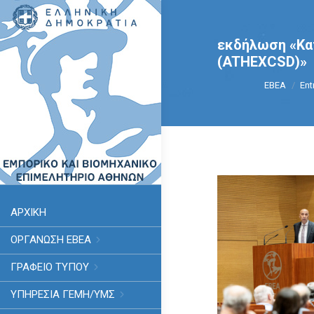
εκδήλωση «Κατ
(ATHEXCSD)»
You are he
ΕΒΕΑ
Ent
ΑΡΧΙΚΗ
ΟΡΓΑΝΩΣΗ ΕΒΕΑ
ΓΡΑΦΕΙΟ ΤΥΠΟΥ
ΥΠΗΡΕΣΊΑ ΓΕΜΗ/ΥΜΣ