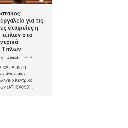
ρατάκος:
εργαλείο για τις
ες εταιρείες η
 τίτλων στο
εντρικό
 Τίτλων
ις
4 Ιουλίου, 2025
αταχώρισης μη
λων ανωνύμων
λληνικό Κεντρικό
λων (ATHEXCSD)…