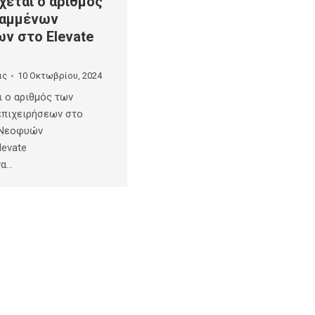
χεται ο αριθμός
ραμμένων
ν στο Elevate
ις
10 Οκτωβρίου, 2024
ι ο αριθμός των
επιχειρήσεων στο
 Νεοφυών
levate
να…