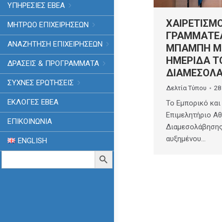
ΥΠΗΡΕΣΙΕΣ ΕΒΕΑ
ΧΑΙΡΕΤΙΣΜΟ
ΜΗΤΡΩΟ ΕΠΙΧΕΙΡΗΣΕΩΝ
ΓΡΑΜΜΑΤΕΑ
ΑΝΑΖΗΤΗΣΗ ΕΠΙΧΕΙΡΗΣΕΩΝ
ΜΠΑΜΠΗ ΜΩ
ΗΜΕΡΙΔΑ Τ
ΔΡΑΣΕΙΣ & ΠΡΟΓΡΑΜΜΑΤΑ
ΔΙΑΜΕΣΟΛΑ
ΣΥΧΝΕΣ ΕΡΩΤΗΣΕΙΣ
Δελτία Τύπου
28
ΕΚΛΟΓΈΣ ΕΒΕΑ
Το Εμπορικό και
Επιμελητήριο Αθ
ΕΠΙΚΟΙΝΩΝΙΑ
Διαμεσολάβησης 
αυξημένου…
ENGLISH
Search
Search Button
for: