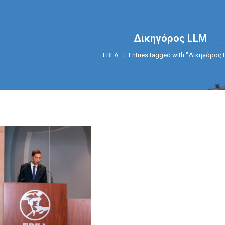
Δικηγόρος LLM
You are here:
ΕΒΕΑ
Entries tagged with "Δικηγόρος