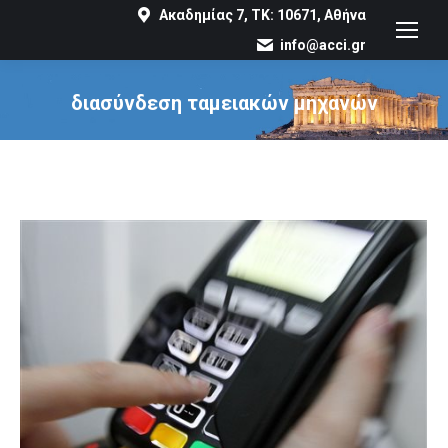
Ακαδημίας 7, ΤΚ: 10671, Αθήνα
info@acci.gr
διασύνδεση ταμειακών μηχανών
You are here: