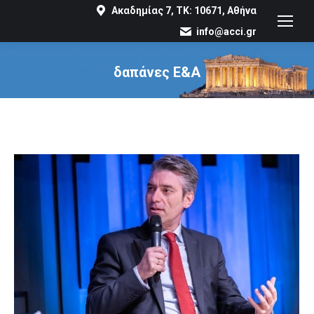
Ακαδημίας 7, ΤΚ: 10671, Αθήνα
info@acci.gr
δαπάνες Ε&Α
You are here: