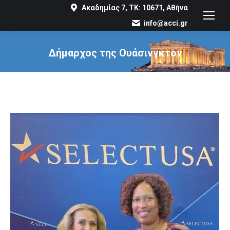
Ακαδημίας 7, ΤΚ: 10671, Αθήνα
info@acci.gr
Δήμαρχος της Ουάσινγκτον
You are here: