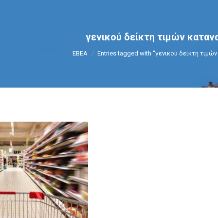
γενικού δείκτη τιμών κατα
You are here:
ΕΒΕΑ
Entries tagged with "γενικού δείκτη τιμ